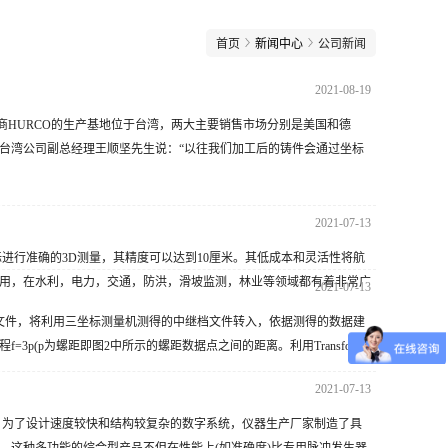
首页
新闻中心
公司新闻
2021-08-19
造商HURCO的生产基地位于台湾，两大主要销售市场分别是美国和德
台湾公司副总经理王顺坚先生说：“以往我们加工后的铸件会通过坐标
2021-07-13
目标进行准确的3D测量，其精度可以达到10厘米。其低成本和灵活性将航
用，在水利，电力，交通，防洪，滑坡监测，林业等领域都有着非常广
2021-07-13
文件，将利用三坐标测量机测得的中继档文件转入，依据测得的数据建
p(p为螺距即图2中所示的螺距数据点之间的距离。利用Transform
2021-07-13
，为了设计速度较快和结构较复杂的数字系统，仪器生产厂家制造了具
。这种多功能的综合型产品不但在性能上(如准确度)比专用脉冲发生器