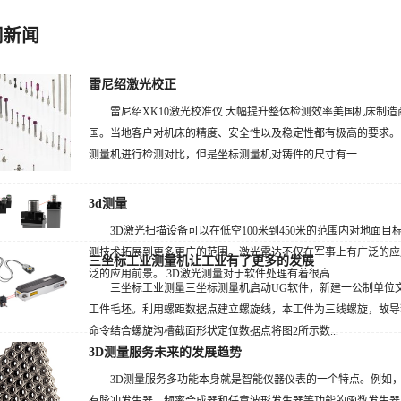
司新闻
雷尼绍激光校正
雷尼绍XK10激光校准仪 大幅提升整体检测效率美国机床制
国。当地客户对机床的精度、安全性以及稳定性都有极高的要求。
测量机进行检测对比，但是坐标测量机对铸件的尺寸有一...
3d测量
3D激光扫描设备可以在低空100米到450米的范围内对地面
测技术拓展到更多更广的范围。激光雷达不仅在军事上有广泛的应
三坐标工业测量机让工业有了更多的发展
泛的应用前景。 3D激光测量对于软件处理有着很高...
三坐标工业测量三坐标测量机启动UG软件，新建一公制单位
工件毛坯。利用螺距数据点建立螺旋线，本工件为三线螺旋，故导程f=3
命令结合螺旋沟槽截面形状定位数据点将图2所示数...
3D测量服务未来的发展趋势
3D测量服务多功能本身就是智能仪器仪表的一个特点。例如
有脉冲发生器、频率合成器和任意波形发生器等功能的函数发生器